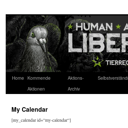
Zum
Inhalt
springen
Home
Kommende
Aktions-
Selbstverständ
Aktionen
Archiv
My Calendar
[my_calendar id=“my-calendar“]