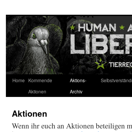
Zum
Inhalt
springen
Home
Kommende
Aktions-
Selbstverständ
Aktionen
Archiv
Aktionen
Wenn ihr euch an Aktionen beteiligen m