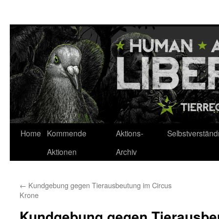
Zum
Inhalt
springen
Home
Kommende
Aktions-
Selbstverständ
Aktionen
Archiv
←
Kundgebung gegen Tierausbeutung im Circus
Krone
Kundgebung gegen Tierausbeu