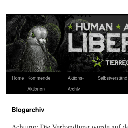
Zum
Inhalt
springen
Home
Kommende
Aktions-
Selbstverständ
Aktionen
Archiv
Blogarchiv
Achtung: Die Verhandlung wurde auf d