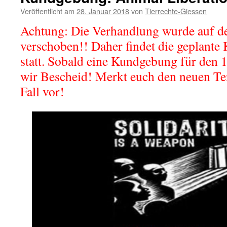
Veröffentlicht am
28. Januar 2018
von
Tierrechte-Giessen
Achtung: Die Verhandlung wurde auf d
verschoben!! Daher findet die geplante
statt. Sobald eine Kundgebung für den 14
wir Bescheid! Merkt euch den neuen Te
Fall vor!