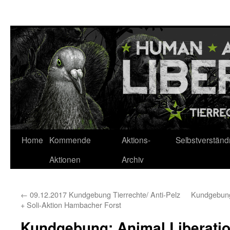
Zum
Inhalt
springen
Home
Kommende
Aktions-
Selbstverständ
Aktionen
Archiv
←
09.12.2017 Kundgebung Tierrechte/ Anti-Pelz
Kundgebung
+ Soli-Aktion Hambacher Forst
Kundgebung: Animal Liberation