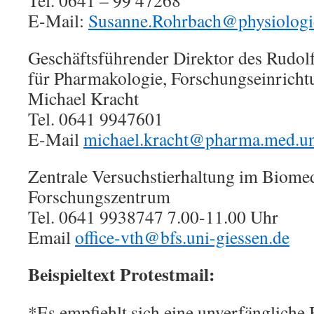
Tel. 0641 – 99 47268
E-Mail:
Susanne.Rohrbach@physiologie
Geschäftsführender Direktor des Rudol
für Pharmakologie, Forschungseinrichtu
Michael Kracht
Tel. 0641 9947601
E-Mail
michael.kracht@pharma.med.un
Zentrale Versuchstierhaltung im Biome
Forschungszentrum
Tel. 0641 9938747 7.00-11.00 Uhr
Email
office-vth@bfs.uni-giessen.de
Beispieltext Protestmail:
*Es empfiehlt sich eine unverfängliche B