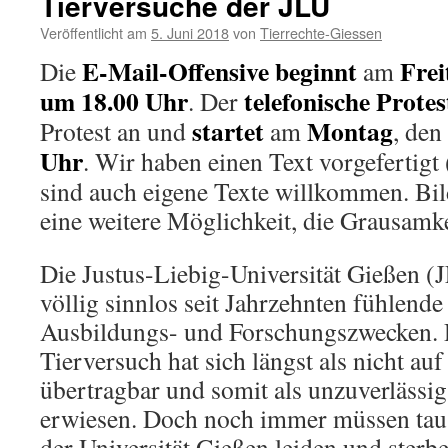
Tierversuche der JLU
Veröffentlicht am
5. Juni 2018
von
Tierrechte-Giessen
E-Mail-Offensive beginnt
Frei
Die
am
um 18.00 Uhr
telefonische Protes
. Der
startet
Montag
Protest an und
am
, den
Uhr
. Wir haben einen Text vorgefertigt 
sind auch eigene Texte willkommen. Bi
eine weitere Möglichkeit, die Grausamke
Die Justus-Liebig-Universität Gießen (J
völlig sinnlos seit Jahrzehnten fühlend
Ausbildungs- und Forschungszwecken.
Tierversuch hat sich längst als nicht a
übertragbar und somit als unzuverlässig
erwiesen. Doch noch immer müssen taus
der Universität Gießen leiden und sterb